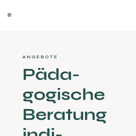
ANGEBOTE
Päda­
gogische
Beratung
indi­