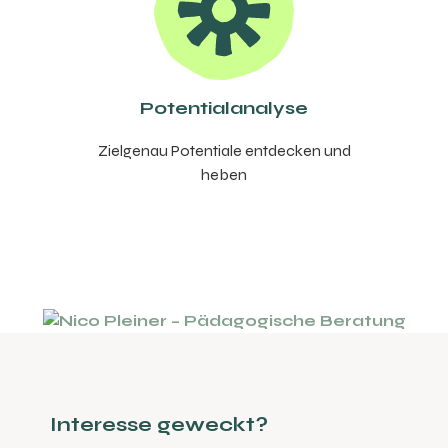
Poten­tial­analyse
Ziel­genau Poten­tiale entdecken und
heben
Inter­esse geweckt?