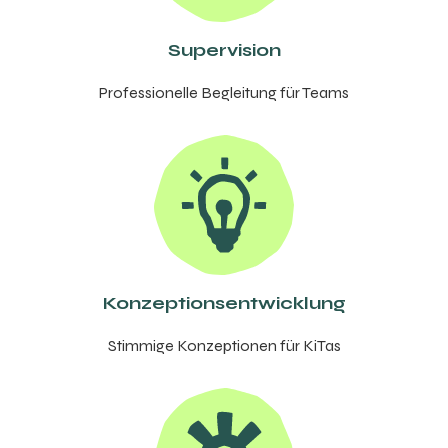
Super­vi­sion
Profes­sionelle Begleitung für Teams
Konzep­tion­sen­twick­lung
Stim­mige Konzep­tionen für KiTas