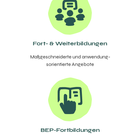
Fort- & Weit­er­bil­dungen
Maßgeschnei­derte und anwen­dung­
sori­en­tierte Ange­bote
BEP-Fort­bil­dungen